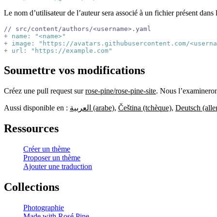
Le nom d’utilisateur de l’auteur sera associé à un fichier présent dans 
// src/content/authors/<username>.yaml
+
 name: "<name>"
+
 image: "https://avatars.githubusercontent.com/<userna
+
 url: "https://example.com"
Soumettre vos modifications
Créez une pull request sur
rose-pine/rose-pine-site
. Nous l’examineron
Aussi disponible en :
العربية (arabe)
,
Čeština (tchèque)
,
Deutsch (all
Ressources
Créer un thème
Proposer un thème
Ajouter une traduction
Collections
Photographie
Made with Rosé Pine