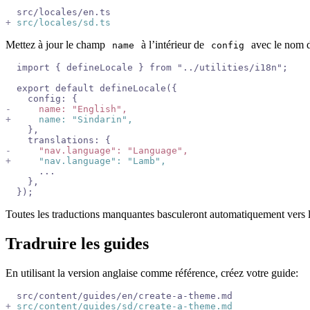
  src/locales/en.ts
+
 src/locales/sd.ts
Mettez à jour le champ
à l’intérieur de
avec le nom de
name
config
  import { defineLocale } from "../utilities/i18n";
  export default defineLocale({
    config: {
-
     name: "English",
+
     name: "Sindarin",
    },
    translations: {
-
     "nav.language": "Language",
+
     "nav.language": "Lamb",
      ...
    },
  });
Toutes les traductions manquantes basculeront automatiquement vers la
Tradruire les guides
En utilisant la version anglaise comme référence, créez votre guide:
  src/content/guides/en/create-a-theme.md
+
 src/content/guides/sd/create-a-theme.md