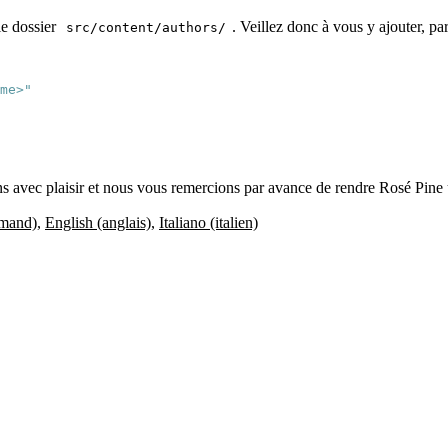
le dossier
. Veillez donc à vous y ajouter, p
src/content/authors/
me>"
s avec plaisir et nous vous remercions par avance de rendre Rosé Pine u
emand)
,
English (anglais)
,
Italiano (italien)