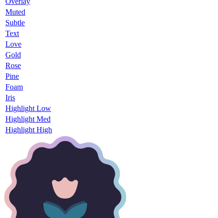
Overlay
Muted
Subtle
Text
Love
Gold
Rose
Pine
Foam
Iris
Highlight Low
Highlight Med
Highlight High