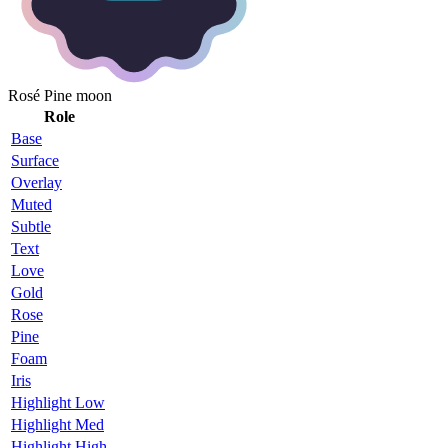
Rosé Pine moon
Role
Base
Surface
Overlay
Muted
Subtle
Text
Love
Gold
Rose
Pine
Foam
Iris
Highlight Low
Highlight Med
Highlight High