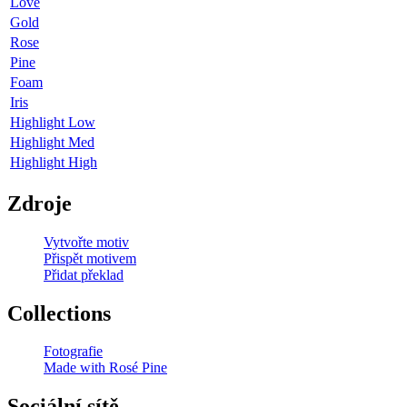
Love
Gold
Rose
Pine
Foam
Iris
Highlight Low
Highlight Med
Highlight High
Zdroje
Vytvořte motiv
Přispět motivem
Přidat překlad
Collections
Fotografie
Made with Rosé Pine
Sociální sítě