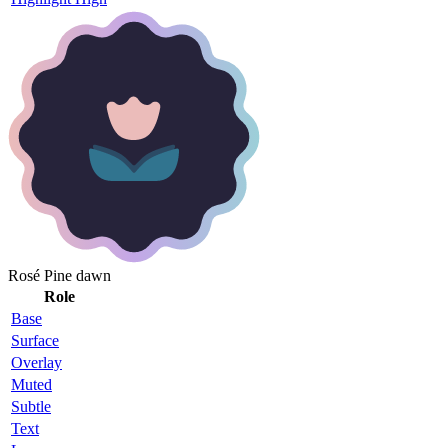
Rosé Pine dawn
Role
Base
Surface
Overlay
Muted
Subtle
Text