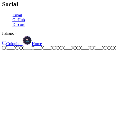
Social
Email
GitHub
Discord
Italiano
Colophon
Home