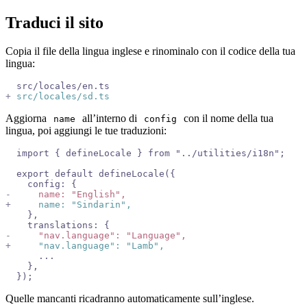
Traduci il sito
Copia il file della lingua inglese e rinominalo con il codice della tua
lingua:
  src/locales/en.ts
+
 src/locales/sd.ts
Aggiorna
all’interno di
con il nome della tua
name
config
lingua, poi aggiungi le tue traduzioni:
  import { defineLocale } from "../utilities/i18n";
  export default defineLocale({
    config: {
-
     name: "English",
+
     name: "Sindarin",
    },
    translations: {
-
     "nav.language": "Language",
+
     "nav.language": "Lamb",
      ...
    },
  });
Quelle mancanti ricadranno automaticamente sull’inglese.