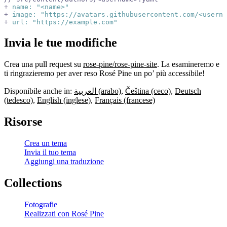
+
 name: "<name>"
+
 image: "https://avatars.githubusercontent.com/<userna
+
 url: "https://example.com"
Invia le tue modifiche
Crea una pull request su
rose-pine/rose-pine-site
. La esamineremo e
ti ringrazieremo per aver reso Rosé Pine un po’ più accessibile!
Disponibile anche in:
العربية (arabo)
,
Čeština (ceco)
,
Deutsch
(tedesco)
,
English (inglese)
,
Français (francese)
Risorse
Crea un tema
Invia il tuo tema
Aggiungi una traduzione
Collections
Fotografie
Realizzati con Rosé Pine