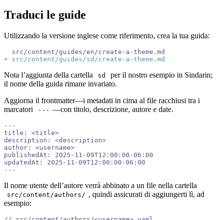
Traduci le guide
Utilizzando la versione inglese come riferimento, crea la tua guida:
  src/content/guides/en/create-a-theme.md
+
 src/content/guides/sd/create-a-theme.md
Nota l’aggiunta della cartella
per il nostro esempio in Sindarin;
sd
il nome della guida rimane invariato.
Aggiorna il frontmatter—i metadati in cima al file racchiusi tra i
marcatori
—con titolo, descrizione, autore e date.
---
---
title: <title>
description: <description>
author: <username>
publishedAt: 2025-11-09T12:00:00-06:00
updatedAt: 2025-11-09T12:00:00-06:00
---
Il nome utente dell’autore verrà abbinato a un file nella cartella
, quindi assicurati di aggiungerti lì, ad
src/content/authors/
esempio:
// src/content/authors/<username>.yaml